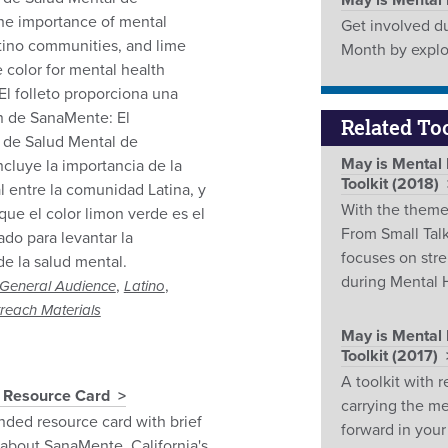
May is Mental
the importance of mental
Get involved d
atino communities, and lime
Month by explo
 color for mental health
El folleto proporciona una
n de SanaMente: El
Related Too
de Salud Mental de
May is Mental
incluye la importancia de la
Toolkit (2018)
l entre la comunidad Latina, y
With the theme
que el color limon verde es el
From Small Talk 
ado para levantar la
focuses on str
de la salud mental.
during Mental 
,
,
General Audience
Latino
reach Materials
May is Mental
Toolkit (2017)
A toolkit with r
 Resource Card
carrying the m
nded resource card with brief
forward in you
 about SanaMente, California's