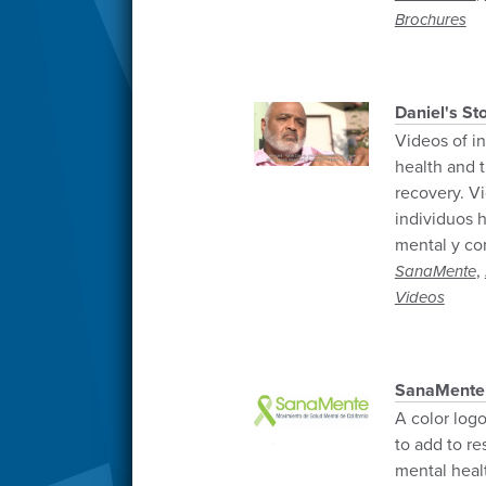
Brochures
Daniel's Sto
Videos of in
health and t
recovery. V
individuos 
mental y co
,
SanaMente
Videos
SanaMente 
A color log
to add to r
mental heal