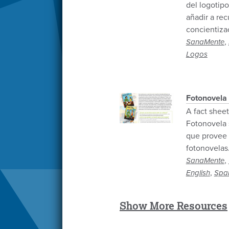
del logotip
añadir a re
concientiza
,
SanaMente
Logos
Fotonovela
A fact sheet
Fotonovela 
que provee 
fotonovelas
,
SanaMente
,
English
Spa
Show More Resources