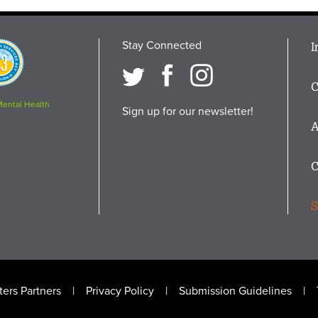
Stay Connected
M
I
osition
i
C
F
Mental Health
Sign up for our newsletter!
A
C
S
ers Partners
Privacy Policy
Submission Guidelines