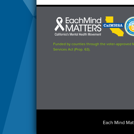
Each
CalMHSA
Prop
Mind
logo
63
Matters
logo
logo
Funded by counties through the voter-approved 
Services Act (Prop. 63).
Footer
Each Mind Matt