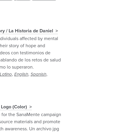
ry / La Historia de Daniel
dividuals affected by mental
heir story of hope and
ideos con testimonios de
hablando de los retos de salud
mo lo superaron.
,
,
,
Latino
English
Spanish
Logo (Color)
o for the SanaMente campaign
esource materials and promote
th awareness. Un archivo jpg