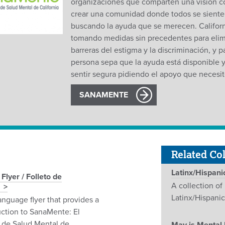
organizaciones que comparten una visión c
crear una comunidad donde todos se sient
buscando la ayuda que se merecen. Californ
tomando medidas sin precedentes para elimi
barreras del estigma y la discriminación, y 
persona sepa que la ayuda está disponible 
sentir segura pidiendo el apoyo que necesit
SANAMENTE
Related Col
Latinx/Hispani
lyer / Folleto de
A collection of
Latinx/Hispani
anguage flyer that provides a
uction to SanaMente: El
de Salud Mental de