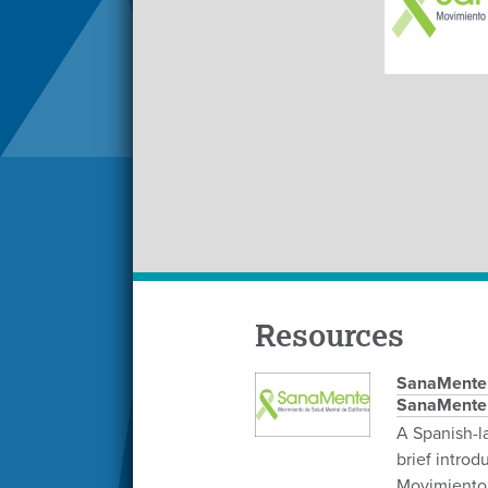
Resources
SanaMente F
SanaMente
A Spanish-l
brief introd
Movimiento 