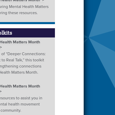
 Health Matters Month
uring Mental Health Matters
ring these resources.
lkits
 Health Matters Month
 of “Deeper Connections:
to Real Talk,” this toolkit
engthening connections
Health Matters Month.
 Health Matters Month
esources to assist you in
ental health movement
r community.