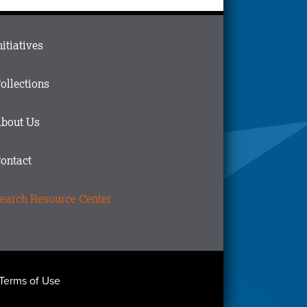
ain
nitiatives
menu
n
ollections
ooter
bout Us
ontact
earch Resource Center
Terms of Use