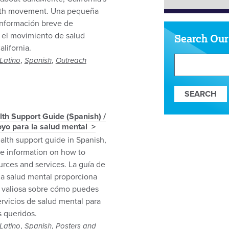
lth movement. Una pequeña
 información breve de
el movimiento de salud
Search Our
lifornia.
Search
,
,
Latino
Spanish
Outreach
Our
Resources
th Support Guide (Spanish) /
yo para la salud mental
alth support guide in Spanish,
le information on how to
urces and services. La guía de
la salud mental proporciona
 valiosa sobre cómo puedes
ervicios de salud mental para
es queridos.
,
,
Latino
Spanish
Posters and