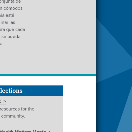
onjunta de
en cómodos
ia está
nar las
para que cada
y se pueda
e.
lections
c
 resources for the
c community.