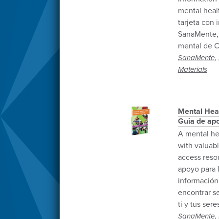
mental hea
tarjeta con
SanaMente, 
mental de Ca
,
SanaMente
Materials
Mental Heal
Guia de apo
A mental he
with valuab
access reso
apoyo para 
información
encontrar s
ti y tus ser
,
SanaMente