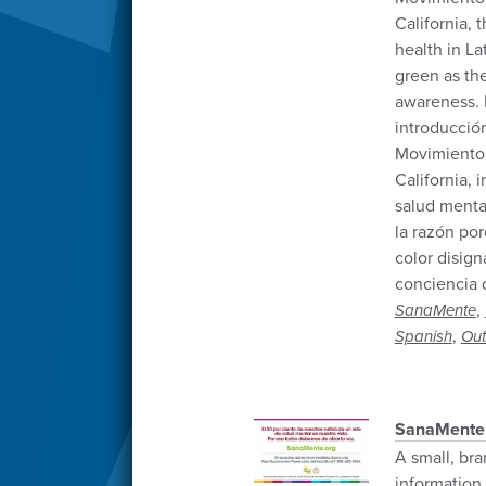
California, 
health in L
green as the
awareness. 
introducció
Movimiento 
California, 
salud menta
la razón por
color disign
conciencia 
,
SanaMente
,
Spanish
Out
SanaMente
A small, bra
information